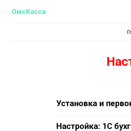
OмсКасса
Г
Нас
Установка и перво
Настройка: 1С бухг