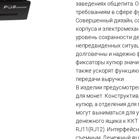
заведениях общепита. О
требованиям в сфере ф
Совершенный дизайн, с
корпуса и электромеха
уровень сохранности д
непредвиденных ситуац
долговечны и надежно 
фиксаторы купюр значит
также ускорят функцию
передачи выручки.
В изделии предусмотрен
для монет. Конструктив
купюр, а отделения для
могут выниматься для 
денежного ящика к ККТ
RJ11(RJ12). Интерфейсн
съемным. Денежный ящи