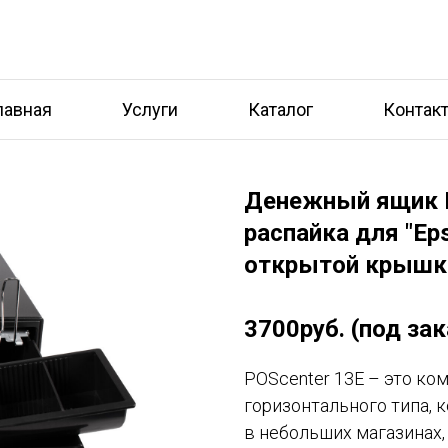
лавная
Услуги
Каталог
Контак
Денежный ящик P
распайка для "Ep
открытой крышки
3700руб. (под зак
POScenter 13E – это к
горизонтального типа, 
в небольших магазинах,