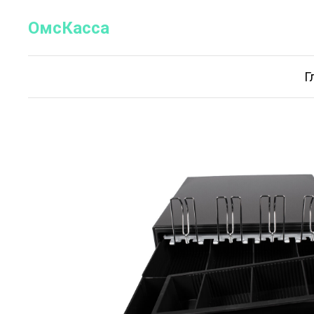
OмсКасса
Г