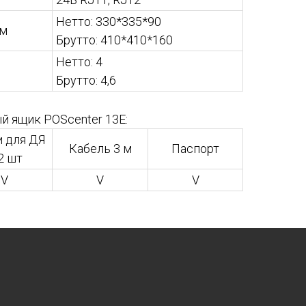
Нетто: 330*335*90
мм
Брутто: 410*410*160
Нетто: 4
Брутто: 4,6
 ящик POScenter 13E:
 для ДЯ
Кабель 3 м
Паспорт
2 шт
V
V
V