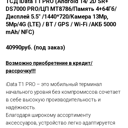
ТСД iData T1 PRO (Android 14/ 2D SR+
DS7000 PRO/ЦП MT8786/Память 4+64Гб/
Дисплей 5.5" /1440*720/Камера 13Mp,
5Mp/4G (LTE) / BT / GPS / Wi-Fi /АКБ 5000
mAh/ NFC)
40990руб. (под заказ)
Возможно приобретение в кредит/
рассрочку!!!
iData T1 PRO – это мобильный терминал
начального уровня без компромиссов сочетает
в себе высокую производительность и
надёжность.
Благодаря широкому ассортименту
аксессуаров, устройство легко адаптируется