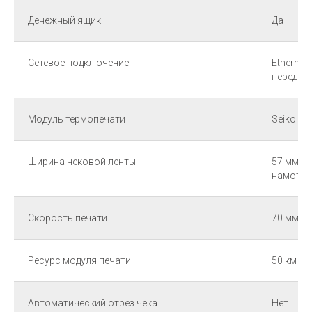
Денежный ящик
Да
Сетевое подключение
Ethernet,
передач
Модуль термопечати
Seiko LT
Ширина чековой ленты
57 мм (в
намотки 
Скорость печати
70 мм/с
Ресурс модуля печати
50 км (п
Автоматический отрез чека
Нет