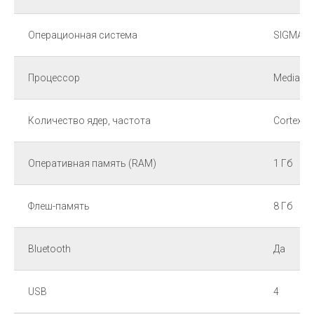
Операционная система
SIGMA O
Процессор
MediaTe
Количество ядер, частота
Cortex-A7
Оперативная память (RAM)
1 Гб
Флеш-память
8 Гб
Bluetooth
Да
USB
4