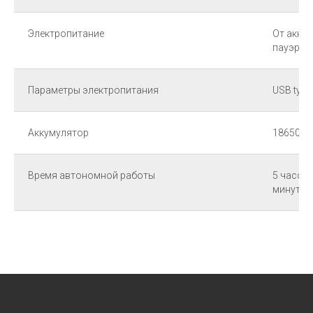
Электропитание
От аккум
пауэрба
Параметры электропитания
USB type-
Аккумулятор
18650 х 
Время автономной работы
5 часов 
минут)